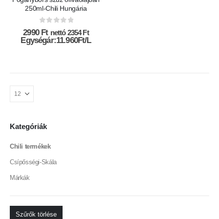
250ml-Chili Hungária
0
az 5-ből
2990
Ft
nettó
2354
Ft
Egységár:11.960Ft/L
Kategóriák
Chili termékek
Csípősségi-Skála
Márkák
Szűrők törlése