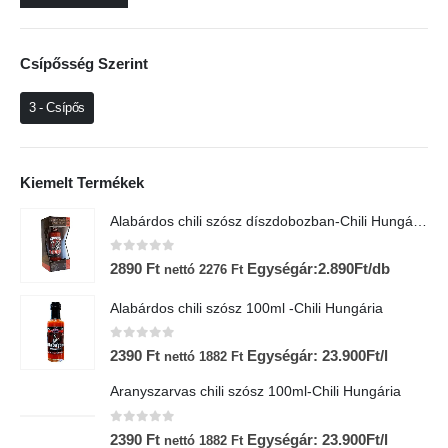
Csípősség Szerint
3 - Csípős
Kiemelt Termékek
Alabárdos chili szósz díszdobozban-Chili Hungária
0
az 5-ből
2890
Ft
Egységár:2.890Ft/db
nettó
2276
Ft
Alabárdos chili szósz 100ml -Chili Hungária
0
az 5-ből
2390
Ft
Egységár: 23.900Ft/l
nettó
1882
Ft
Aranyszarvas chili szósz 100ml-Chili Hungária
0
az 5-ből
2390
Ft
Egységár: 23.900Ft/l
nettó
1882
Ft