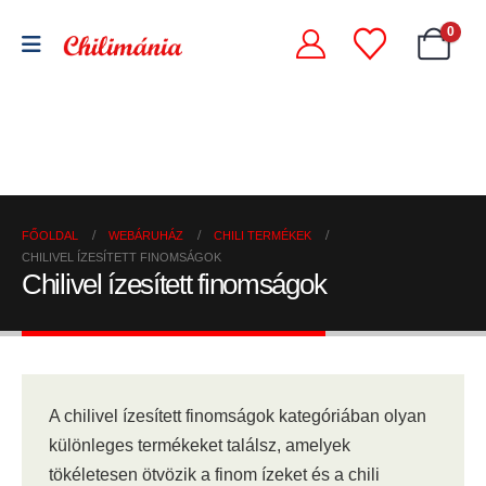
0
Chili
Szárított
szószok
Chili
chili
és
őrlemények
paprikák
krémek
FŐOLDAL
WEBÁRUHÁZ
CHILI TERMÉKEK
CHILIVEL ÍZESÍTETT FINOMSÁGOK
Chilivel ízesített finomságok
A chilivel ízesített finomságok kategóriában olyan
különleges termékeket találsz, amelyek
tökéletesen ötvözik a finom ízeket és a chili