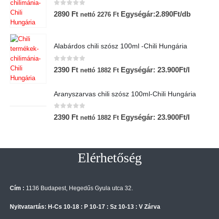
0
az 5-ből
2890
Ft
Egységár:2.890Ft/db
nettó
2276
Ft
Alabárdos chili szósz 100ml -Chili Hungária
0
az 5-ből
2390
Ft
Egységár: 23.900Ft/l
nettó
1882
Ft
Aranyszarvas chili szósz 100ml-Chili Hungária
0
az 5-ből
2390
Ft
Egységár: 23.900Ft/l
nettó
1882
Ft
Elérhetőség
Cím :
1136 Budapest, Hegedűs Gyula utca 32.
Nyitvatartás: H-Cs 10-18 : P 10-17 : Sz 10-13 : V Zárva