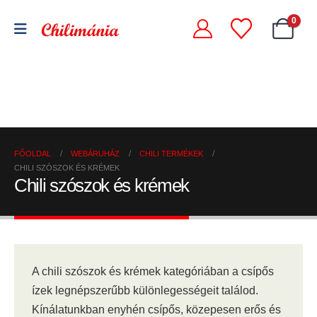
0
Chili
Szárított
szószok
Chili
chili
és
őrlemények
paprikák
krémek
FŐOLDAL
WEBÁRUHÁZ
CHILI TERMÉKEK
CHILI SZÓSZOK ÉS KRÉMEK
Chili szószok és krémek
A chili szószok és krémek kategóriában a csípős
ízek legnépszerűbb különlegességeit találod.
Kínálatunkban enyhén csípős, közepesen erős és