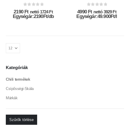
0
az 5-ből
0
az 5-ből
2190
Ft
4990
Ft
nettó
1724
Ft
nettó
3929
Ft
Egységár:2190Ft/db
Egységár:49.900Ft/l
Kategóriák
Chili termékek
Csípősségi-Skála
Márkák
Szűrők törlése