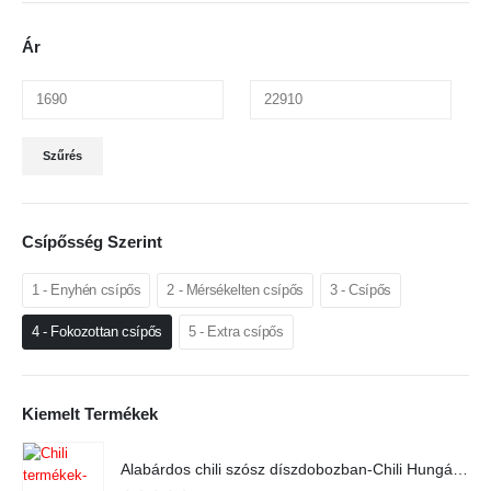
Ár
Min
Max
Szűrés
ár
ár
Csípősség Szerint
1 - Enyhén csípős
2 - Mérsékelten csípős
3 - Csípős
4 - Fokozottan csípős
5 - Extra csípős
Kiemelt Termékek
Alabárdos chili szósz díszdobozban-Chili Hungária