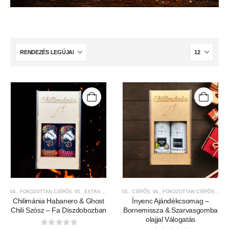
04., FOKOZOTTAN CSÍPŐS
,
05., EXTRA CSÍPŐS
,
5.000FT-9.999FT KÖZÖTT
03., CSÍPŐS
,
04., FOKOZOTTAN CSÍPŐS
,
AJÁNDÉK TERMÉKE
,
5.00
Chilimánia Habanero & Ghost
Ínyenc Ajándékcsomag –
Chili Szósz – Fa Díszdobozban
Bornemissza & Szarvasgomba
olajjal Válogatás