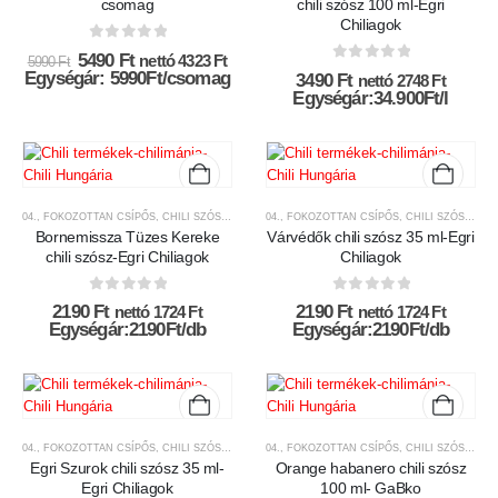
csomag
chili szósz 100 ml-Egri
Chiliagok
0
az 5-ből
Original
Current
5490
Ft
nettó
4323
Ft
5990
Ft
0
az 5-ből
price
price
Egységár: 5990Ft/csomag
3490
Ft
nettó
2748
Ft
was:
is:
Egységár:34.900Ft/l
5990 Ft.
5490 Ft.
04., FOKOZOTTAN CSÍPŐS
,
CHILI SZÓSZOK ÉS KRÉMEK
04., FOKOZOTTAN CSÍPŐS
,
CHILI TERMÉKEK
,
,
CHILI SZÓSZOK ÉS KRÉMEK
CSÍPŐSSÉGI-SKÁ
Bornemissza Tüzes Kereke
Várvédők chili szósz 35 ml-Egri
chili szósz-Egri Chiliagok
Chiliagok
0
az 5-ből
0
az 5-ből
2190
Ft
2190
Ft
nettó
1724
Ft
nettó
1724
Ft
Egységár:2190Ft/db
Egységár:2190Ft/db
04., FOKOZOTTAN CSÍPŐS
,
CHILI SZÓSZOK ÉS KRÉMEK
04., FOKOZOTTAN CSÍPŐS
,
CHILI TERMÉKEK
,
,
CHILI SZÓSZOK ÉS KRÉMEK
CSÍPŐSSÉGI-SKÁ
Egri Szurok chili szósz 35 ml-
Orange habanero chili szósz
Egri Chiliagok
100 ml- GaBko