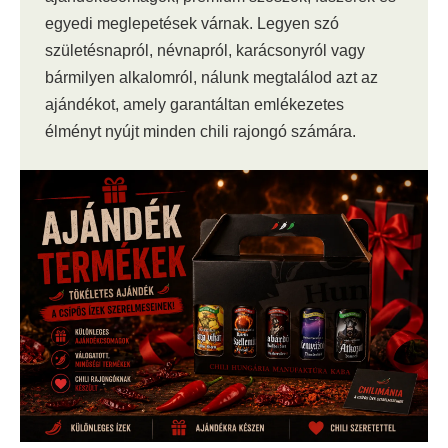
egyedi meglepetések várnak. Legyen szó
születésnapról, névnapról, karácsonyról vagy
bármilyen alkalomról, nálunk megtalálod azt az
ajándékot, amely garantáltan emlékezetes
élményt nyújt minden chili rajongó számára.