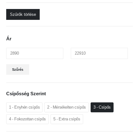
Szűrők törlése
Ár
Min
Max
Szűrés
ár
ár
Csípősség Szerint
1 - Enyhén csípős
2 - Mérsékelten csípős
3 - Csípős
4 - Fokozottan csípős
5 - Extra csípős