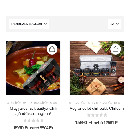
03., CSÍPŐS
,
05., EXTRA CSÍPŐS
,
5.000FT-9.999FT KÖZÖTT
03., CSÍPŐS
,
AJÁNDÉK TERMÉKEK
,
05., EXTRA CSÍPŐS
,
,
10.000FT FELETT
CHILI SZÓ
Magyaros Ízek Szittya Chili
Végrendelet chili pakk-Chilicum
ajándékcsomagban!
0
az 5-ből
15990
Ft
nettó
12591
Ft
0
az 5-ből
6990
Ft
nettó
5504
Ft