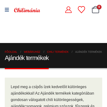
0
Chili
Szárított
szószok
Chili
chili
és
őrlemények
paprikák
krémek
FŐOLDAL
WEBÁRUHÁZ
CHILI TERMÉKEK
AJÁNDÉK TERMÉKEK
Ajándék termékek
Lepd meg a csípős ízek kedvelőit különleges
ajándékokkal! Az Ajándék termékek kategóriában
gondosan válogatott chili különlegességek,
ajándékcsomagok, prémium szószok, fűszerek és