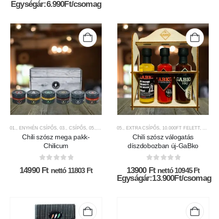
Egységár:6.990Ft/csomag
01., ENYHÉN CSÍPŐS
,
03., CSÍPŐS
,
05., EXTRA CSÍPŐS
05., EXTRA CSÍPŐS
,
10.000FT FELETT
,
10.000FT FELETT
,
AJÁNDÉK TERMÉKE
,
AJÁND
Chili szósz mega pakk-
Chili szósz válogatás
Chilicum
díszdobozban új-GaBko
0
az 5-ből
0
az 5-ből
14990
Ft
13900
Ft
nettó
11803
Ft
nettó
10945
Ft
Egyságár:13.900Ft/csomag