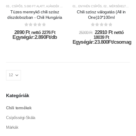
03., CSÍPŐS
,
5.000 FT ALATT
,
AJÁNDÉK TERMÉKEK
01., ENYHÉN CSÍPŐS
,
CHILI HUNGÁRIA
,
,
CHILI SZÓSZOK ÉS KR
02., MÉRSÉKELTEN CSÍPŐS
Tüzes mennykő chili szósz
Chili szósz válogatás (All in
díszdobozban - Chili Hungária
One)10*100ml
0
az 5-ből
0
az 5-ből
Original
Current
2890
Ft
22910
Ft
nettó
2276
Ft
nettó
25300
Ft
price
price
Egységár:2.890Ft/db
18039
Ft
was:
is:
Egységár:23.800Ft/csomag
25300 Ft.
22910 Ft.
Kategóriák
Chili termékek
Csípősségi-Skála
Márkák