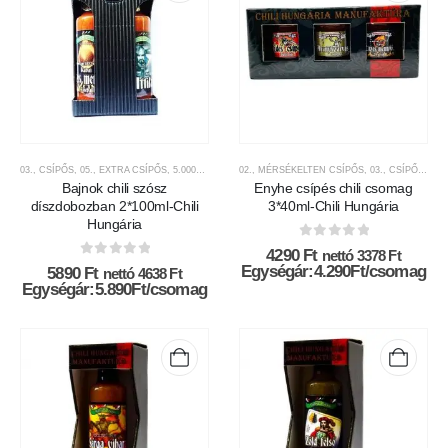
03., CSÍPŐS
,
05., EXTRA CSÍPŐS
,
5.000FT-9.999FT KÖZÖTT
02., MÉRSÉKELTEN CSÍPŐS
,
AJÁNDÉK TERMÉKEK
,
03., CSÍPŐS
,
CHILI HUN
,
5.0
Bajnok chili szósz
Enyhe csípés chili csomag
díszdobozban 2*100ml-Chili
3*40ml-Chili Hungária
Hungária
0
az 5-ből
4290
Ft
nettó
3378
Ft
0
az 5-ből
Egységár:4.290Ft/csomag
5890
Ft
nettó
4638
Ft
Egységár:5.890Ft/csomag