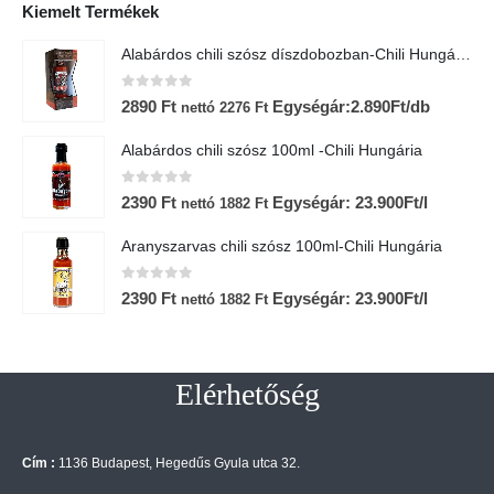
Kiemelt Termékek
Alabárdos chili szósz díszdobozban-Chili Hungária
0
az 5-ből
2890
Ft
Egységár:2.890Ft/db
nettó
2276
Ft
Alabárdos chili szósz 100ml -Chili Hungária
0
az 5-ből
2390
Ft
Egységár: 23.900Ft/l
nettó
1882
Ft
Aranyszarvas chili szósz 100ml-Chili Hungária
0
az 5-ből
2390
Ft
Egységár: 23.900Ft/l
nettó
1882
Ft
Elérhetőség
Cím :
1136 Budapest, Hegedűs Gyula utca 32.