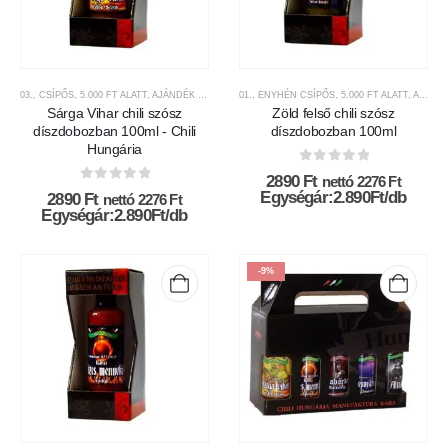
03., CSÍPŐS
,
5.000 FT ALATT
,
AJÁNDÉK TERMÉKEK
01., ENYHÉN CSÍPŐS
,
CHILI HUNGÁRIA
,
,
CHILI SZÓSZOK ÉS KR
5.000 FT ALATT
,
AJÁNDÉK TERMÉKEK
Sárga Vihar chili szósz
Zöld felső chili szósz
díszdobozban 100ml - Chili
díszdobozban 100ml
Hungária
0
az 5-ből
2890
Ft
nettó
2276
Ft
0
az 5-ből
Egységár:2.890Ft/db
2890
Ft
nettó
2276
Ft
Egységár:2.890Ft/db
-9%